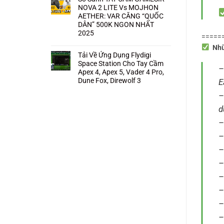
NOVA 2 LITE Vs MOJHON
AETHER: VAR CĂNG “QUỐC
DÂN” 500K NGON NHẤT
2025
=====
Không
Nhữn
có
bình
Tải Về Ứng Dụng Flydigi
luận
Space Station Cho Tay Cầm
ở
–
So
Apex 4, Apex 5, Vader 4 Pro,
Sánh
Dune Fox, Direwolf 3
E
TAY
CẦM
Không
GAMESIR
–
có
NOVA
bình
2
d
luận
LITE
ở
Vs
Tải
MOJHON
–
Về
AETHER:
Ứng
VAR
–
Dụng
CĂNG
Flydigi
“QUỐC
Space
DÂN”
–
Station
500K
Cho
NGON
–
Tay
NHẤT
Cầm
2025
Apex
–
4,
Apex
–
5,
Vader
4
–
Pro,
Dune
–
Fox,
Direwolf