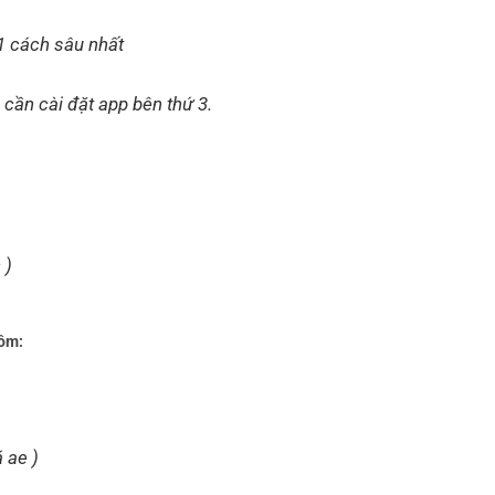
1 cách sâu nhất
 cần cài đặt app bên thứ 3.
 )
gồm:
 ae )