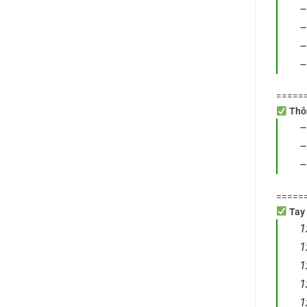
3
–
–
–
–
=====
Thôn
–
–
–
=====
Tay 
1
1
1
1
1