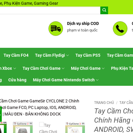
, Phụ Kiện Game, Gaming Gear
Dịch vụ ship COD
phạm vi toàn quốc
Tay Cầm FO4
Tay Cầm Flydigi
Tay Cầm PS5
Tay Cầm Gam
m Xbox
Tay Cầm Chơi Game
Máy Chơi Game
Phụ Kiện T
g
Cửa hàng
Máy Chơi Game Nintendo Switch
TRANG CHỦ
/
TAY CẦ
Tay Cầm Ch
%
Chính Hãng 
ANDROID, S