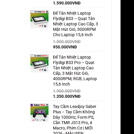
Giá
Giá
1.590.000
VNĐ
gốc
hiện
Đế Tản Nhiệt Laptop
là:
tại
Flydigi BS3 – Quạt Tản
2.500.000VNĐ.
là:
Nhiệt Laptop Cao Cấp, 3
1.590.000VNĐ.
Mặt Hút Gió, 3000RPM
Cho Laptop 15,6 Inch
1.500.000
VNĐ
Giá
Giá
950.000
VNĐ
gốc
hiện
Đế Tản Nhiệt Laptop
là:
tại
Flydigi BS3 Pro – Quạt
1.500.000VNĐ.
là:
Tản Nhiệt Laptop Cao
950.000VNĐ.
Cấp, 3 Mặt Hút Gió,
4000RPM, RGB, Laptop
15,6 Inch
1.900.000
VNĐ
Giá
Giá
1.350.000
VNĐ
gốc
hiện
Tay Cầm Leadjoy Saber
là:
tại
Plus – Tay Cầm Không
1.900.000VNĐ.
là:
Dây 1000Hz, Form PS,
1.350.000VNĐ.
Cần TMR JS13 Pro, 4
Macro, Phím Cơ | MỚI
2026 - MÀU ĐEN