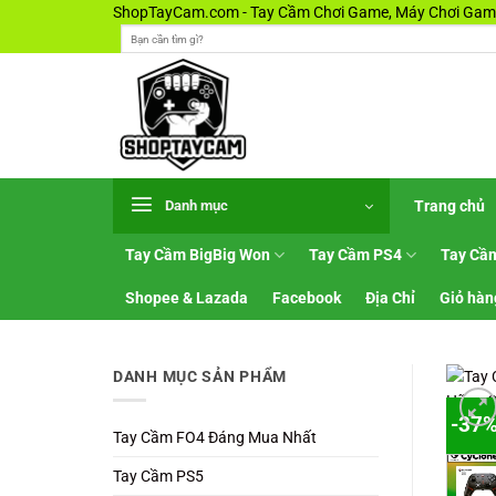
Bỏ
ShopTayCam.com - Tay Cầm Chơi Game, Máy Chơi Game
Tìm
qua
kiếm:
nội
dung
Trang chủ
Danh mục
Tay Cầm BigBig Won
Tay Cầm PS4
Tay Cầ
Shopee & Lazada
Facebook
Địa Chỉ
Giỏ hàn
DANH MỤC SẢN PHẨM
-37
Tay Cầm FO4 Đáng Mua Nhất
Tay Cầm PS5