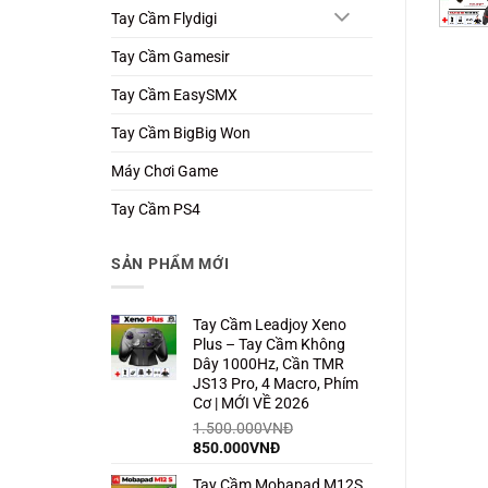
Tay Cầm Flydigi
Tay Cầm Gamesir
Tay Cầm EasySMX
Tay Cầm BigBig Won
Máy Chơi Game
Tay Cầm PS4
SẢN PHẨM MỚI
Tay Cầm Leadjoy Xeno
Plus – Tay Cầm Không
Dây 1000Hz, Cần TMR
JS13 Pro, 4 Macro, Phím
Cơ | MỚI VỀ 2026
1.500.000
VNĐ
Giá
Giá
850.000
VNĐ
gốc
hiện
Tay Cầm Mobapad M12S
là:
tại