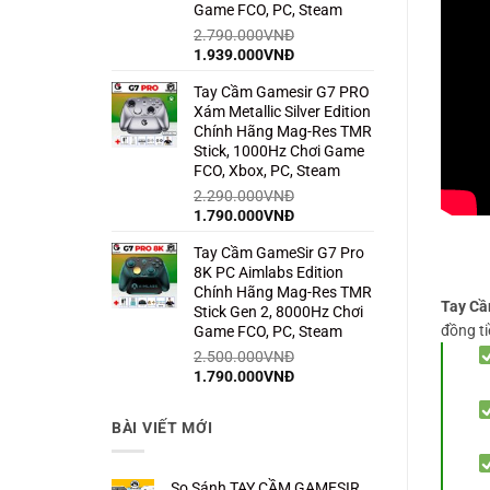
Game FCO, PC, Steam
2.790.000
VNĐ
Giá
Giá
1.939.000
VNĐ
gốc
hiện
Tay Cầm Gamesir G7 PRO
là:
tại
Xám Metallic Silver Edition
2.790.000VNĐ.
là:
Chính Hãng Mag-Res TMR
1.939.000VNĐ.
Stick, 1000Hz Chơi Game
FCO, Xbox, PC, Steam
2.290.000
VNĐ
Giá
Giá
1.790.000
VNĐ
gốc
hiện
Tay Cầm GameSir G7 Pro
là:
tại
8K PC Aimlabs Edition
2.290.000VNĐ.
là:
Chính Hãng Mag-Res TMR
1.790.000VNĐ.
Tay C
Stick Gen 2, 8000Hz Chơi
đồng ti
Game FCO, PC, Steam
2.500.000
VNĐ
Giá
Giá
1.790.000
VNĐ
gốc
hiện
là:
tại
BÀI VIẾT MỚI
2.500.000VNĐ.
là:
1.790.000VNĐ.
So Sánh TAY CẦM GAMESIR