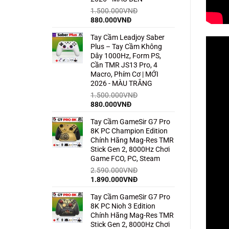
1.500.000
VNĐ
Giá
Giá
880.000
VNĐ
gốc
hiện
Tay Cầm Leadjoy Saber
là:
tại
Plus – Tay Cầm Không
1.500.000VNĐ.
là:
Dây 1000Hz, Form PS,
880.000VNĐ.
Cần TMR JS13 Pro, 4
Macro, Phím Cơ | MỚI
2026 - MÀU TRẮNG
1.500.000
VNĐ
Giá
Giá
880.000
VNĐ
gốc
hiện
Tay Cầm GameSir G7 Pro
là:
tại
8K PC Champion Edition
1.500.000VNĐ.
là:
Chính Hãng Mag-Res TMR
880.000VNĐ.
Stick Gen 2, 8000Hz Chơi
Game FCO, PC, Steam
2.590.000
VNĐ
Giá
Giá
1.890.000
VNĐ
gốc
hiện
Tay Cầm GameSir G7 Pro
là:
tại
8K PC Nioh 3 Edition
2.590.000VNĐ.
là:
Chính Hãng Mag-Res TMR
1.890.000VNĐ.
Stick Gen 2, 8000Hz Chơi