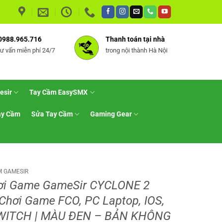
0988.965.716
Thanh toán tại nhà
tư vấn miễn phí 24/7
trong nội thành Hà Nội
esir
Tay Cầm EasySMX
ay Cầm
Sửa Tay Cầm
Gaming Gear
M GAMESIR
ơi Game GameSir CYCLONE 2
Chơi Game FCO, PC Laptop, IOS,
WITCH | MÀU ĐEN – BẢN KHÔNG