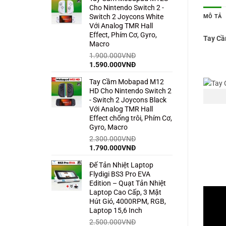
Cho Nintendo Switch 2 -
1.500.000VNĐ.
là:
MÔ TẢ
Switch 2 Joycons White
850.000VNĐ.
Với Analog TMR Hall
Effect, Phím Cơ, Gyro,
Tay Cầ
Macro
1.900.000
VNĐ
Giá
Giá
1.590.000
VNĐ
gốc
hiện
Tay Cầm Mobapad M12
là:
tại
HD Cho Nintendo Switch 2
1.900.000VNĐ.
là:
- Switch 2 Joycons Black
1.590.000VNĐ.
Với Analog TMR Hall
Effect chống trôi, Phím Cơ,
Gyro, Macro
2.300.000
VNĐ
Giá
Giá
1.790.000
VNĐ
gốc
hiện
Đế Tản Nhiệt Laptop
là:
tại
Flydigi BS3 Pro EVA
2.300.000VNĐ.
là:
Edition – Quạt Tản Nhiệt
1.790.000VNĐ.
Laptop Cao Cấp, 3 Mặt
Hút Gió, 4000RPM, RGB,
Laptop 15,6 Inch
2.500.000
VNĐ