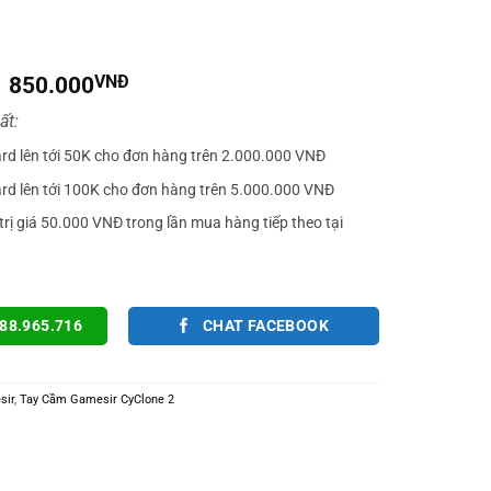
Giá
Giá
850.000
VNĐ
gốc
hiện
ất:
là:
tại
1.350.000VNĐ.
là:
ard lên tới 50K cho đơn hàng trên 2.000.000 VNĐ
850.000VNĐ.
ard lên tới 100K cho đơn hàng trên 5.000.000 VNĐ
trị giá 50.000 VNĐ trong lần mua hàng tiếp theo tại
88.965.716
CHAT FACEBOOK
sir
,
Tay Cầm Gamesir CyClone 2