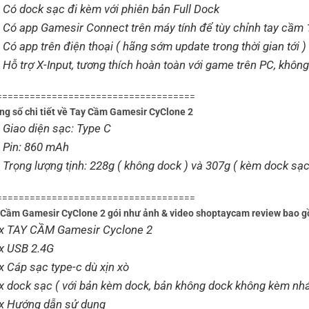
 Có dock sạc đi kèm với phiên bản Full Dock
 Có app Gamesir Connect trên máy tính để tùy chỉnh tay cầm 
 Có app trên điện thoại ( hãng sớm update trong thời gian tới )
 Hỗ trợ X-Input, tương thích hoàn toàn với game trên PC, không
====================================
g số chi tiết về Tay Cầm Gamesir CyClone 2
 Giao diện sạc: Type C
 Pin: 860 mAh
 Trọng lượng tịnh: 228g ( không dock ) và 307g ( kèm dock sạc
====================================
Cầm Gamesir CyClone 2 gói như ảnh & video shoptaycam review bao 
x TAY CẦM Gamesir Cyclone 2
x USB 2.4G
x Cáp sạc type-c dù xịn xò
x dock sạc ( với bản kèm dock, bản không dock không kèm nhá
x Hướng dẫn sử dụng