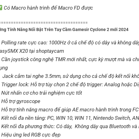
Có Macro hành trình để Macro FD được
====================================
g Tính Năng Nổi Bật Trên Tay Cầm Gamesir Cyclone 2 mới 2024
 Polling rate cực cao: 1000Hz ở cả chế độ có dây và không dây
asySMX X20 tại shoptaycam
 Cần joystick công nghệ TMR mới nhất, cực kỳ mượt mà và chính
ụng
 Jack cắm tai nghe 3.5mm, sử dụng cho cả chế độ kết nối kh
 Trigger lock: Hỗ trợ tùy chọn 2 chế độ trigger: Analog hoặc Di
 Nút nhấn cơ cho trải nghiệm cực tốt
 Hỗ trợ gyroscope
 Hỗ trợ tính năng macro để giúp AE macro hành trình trong F
 Kết nối đa nền tảng: PC, WIN 10, WIN 11, Nintendo Switch, 
 Kết nối đa phương thức: Có dây, Không dây qua Bluetooth và
 Hiệu ứng led RGB cực đẹp