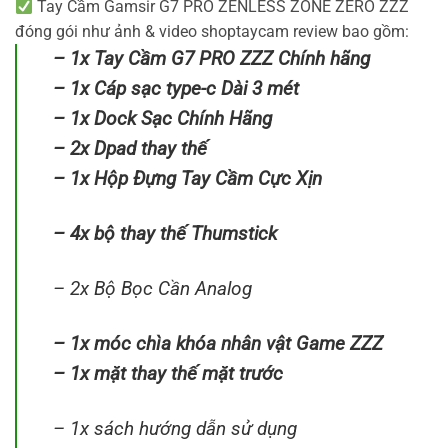
Tay Cầm Gamsir G7 PRO ZENLESS ZONE ZERO ZZZ
đóng gói như ảnh & video shoptaycam review bao gồm:
– 1x Tay Cầm G7 PRO ZZZ Chính hãng
– 1x Cáp sạc type-c Dài 3 mét
– 1x Dock Sạc Chính Hãng
– 2x Dpad thay thế
– 1x Hộp Đựng Tay Cầm Cực Xịn
– 4x bộ thay thế Thumstick
– 2x Bộ Bọc Cần Analog
– 1x móc chìa khóa nhân vật Game ZZZ
– 1x mặt thay thế mặt trước
– 1x sách hướng dẫn sử dụng