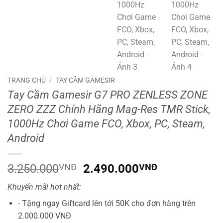
TRANG CHỦ
/
TAY CẦM GAMESIR
Tay Cầm Gamesir G7 PRO ZENLESS ZONE
ZERO ZZZ Chính Hãng Mag-Res TMR Stick,
1000Hz Chơi Game FCO, Xbox, PC, Steam,
Android
Giá
Giá
3.250.000
VNĐ
2.490.000
VNĐ
gốc
hiện
Khuyến mãi hot nhất:
là:
tại
3.250.000VNĐ.
là:
- Tặng ngay Giftcard lên tới 50K cho đơn hàng trên
2.490.000V
2.000.000 VNĐ