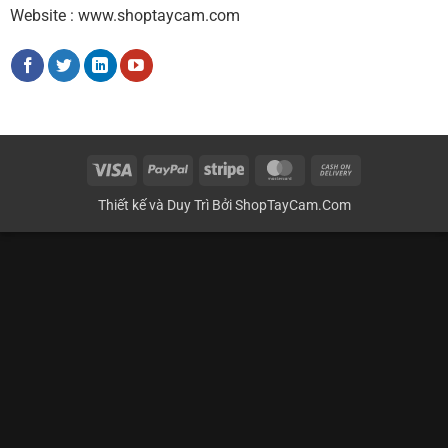
Website : www.shoptaycam.com
Visa
PayPal
Stripe
MasterCard
Cash
On
Thiết kế và Duy Trì Bởi
ShopTayCam.Com
Delivery