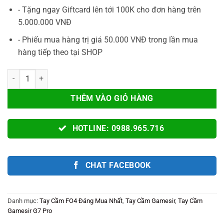
- Tặng ngay Giftcard lên tới 100K cho đơn hàng trên
5.000.000 VNĐ
- Phiếu mua hàng trị giá 50.000 VNĐ trong lần mua
hàng tiếp theo tại SHOP
Tay Cầm Gamesir G7 PRO ZENLESS ZONE ZERO ZZZ Chính Hãng Mag-R
THÊM VÀO GIỎ HÀNG
HOTLINE: 0988.965.716
CHAT FACEBOOK
Danh mục:
Tay Cầm FO4 Đáng Mua Nhất
,
Tay Cầm Gamesir
,
Tay Cầm
Gamesir G7 Pro