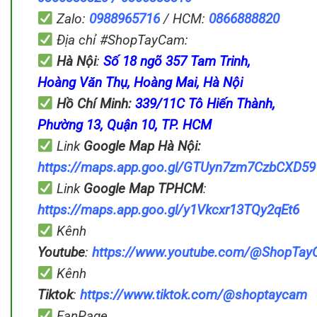
Zalo:
0988965716
/ HCM:
0866888820
Địa chỉ #ShopTayCam:
Hà Nội
:
Số 18 ngõ 357 Tam Trinh,
Hoàng Văn Thụ, Hoàng Mai, Hà Nội
Hồ Chí Minh:
339/11C Tô Hiến Thành,
Phường 13, Quận 10, TP. HCM
Link
Google Map
Hà Nội:
https://maps.app.goo.gl/GTUyn7zm7CzbCXD59
Link
Google Map
TPHCM
:
https://maps.app.goo.gl/y1Vkcxr13TQy2qEt6
Kênh
Youtube
:
https://www.youtube.com/@ShopTa
Kênh
Tiktok
:
https://www.tiktok.com/@shoptaycam
FanPage