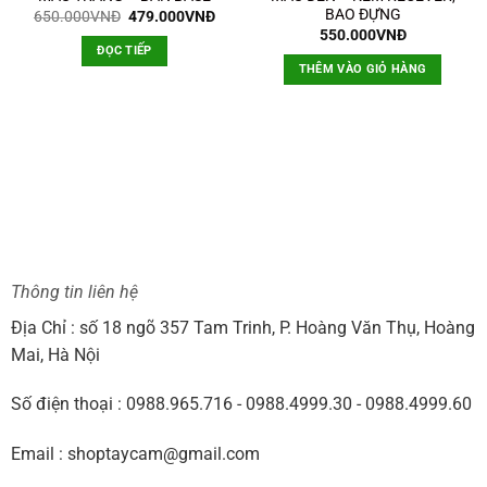
BAO ĐỰNG
Giá
Giá
650.000
VNĐ
479.000
VNĐ
gốc
hiện
550.000
VNĐ
là:
tại
ĐỌC TIẾP
650.000VNĐ.
là:
á
THÊM VÀO GIỎ HÀNG
479.000VNĐ.
ện
i
.
9.000VNĐ.
Thông tin liên hệ
Địa Chỉ : số 18 ngõ 357 Tam Trinh, P. Hoàng Văn Thụ, Hoàng
Mai, Hà Nội
Số điện thoại : 0988.965.716 - 0988.4999.30 - 0988.4999.60
Email : shoptaycam@gmail.com