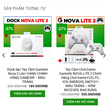
SẢN PHẨM TƯƠNG TỰ
-37%
-27%
Dock Sạc Tay Cầm Gamesir
Tay Cầm Chơi Game
Nova 2 Lite | HÀNG CHÍNH
GameSir NOVA LITE 2 Chính
HÃNG GAMESIR – MÀU
Hãng Chơi Game FCO, PC,
TRẮNG
IOS, ANDROID, SWITCH |
MÀU TRẮNG – KÈM
Giá
Giá
299.000
VNĐ
189.000
VNĐ
gốc
hiện
RECEVER, BAO ĐỰNG
là:
tại
THÊM VÀO GIỎ HÀNG
Giá
Giá
750.000
VNĐ
550.000
VNĐ
299.000VNĐ.
là:
gốc
hiện
189.000VNĐ.
là:
tại
THÊM VÀO GIỎ HÀNG
750.000VNĐ.
là:
550.