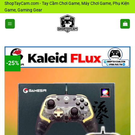
Bỏ
ShopTayCam.com - Tay Cầm Chơi Game, Máy Chơi Game, Phụ Kiện
Game, Gaming Gear
qua
nội
dung
-25%