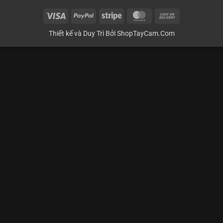
Visa
PayPal
Stripe
MasterCard
Cash
On
Thiết kế và Duy Trì Bởi
ShopTayCam.Com
Delivery