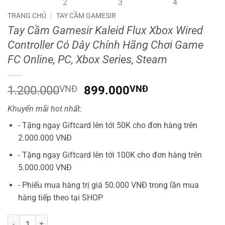
TRANG CHỦ
/
TAY CẦM GAMESIR
Tay Cầm Gamesir Kaleid Flux Xbox Wired
Controller Có Dây Chính Hãng Chơi Game
FC Online, PC, Xbox Series, Steam
Giá
Giá
1.200.000
VNĐ
899.000
VNĐ
gốc
hiện
Khuyến mãi hot nhất:
là:
tại
1.200.000VNĐ.
là:
- Tặng ngay Giftcard lên tới 50K cho đơn hàng trên
899.000VNĐ.
2.000.000 VNĐ
- Tặng ngay Giftcard lên tới 100K cho đơn hàng trên
5.000.000 VNĐ
- Phiếu mua hàng trị giá 50.000 VNĐ trong lần mua
hàng tiếp theo tại SHOP
Tay Cầm Gamesir Kaleid Flux Xbox Wired Controller Có Dây Chính H