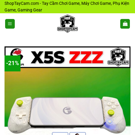
Bỏ
ShopTayCam.com - Tay Cầm Chơi Game, Máy Chơi Game, Phụ Kiện
Game, Gaming Gear
qua
nội
dung
-21%