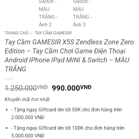
TRANG CHỦ
/
TAY CẦM GAMESIR
Tay Cầm GAMESIR X5S Zendless Zone Zero
Edition – Tay Cầm Chơi Game Điện Thoại
Android IPhone IPad MINI & Switch – MÀU
TRẮNG
Giá
Giá
1.250.000
VNĐ
990.000
VNĐ
gốc
hiện
Khuyến mãi hot nhất:
là:
tại
1.250.000VNĐ.
là:
- Tặng ngay Giftcard lên tới 50K cho đơn hàng trên
990.000VNĐ.
2.000.000 VNĐ
- Tặng ngay Giftcard lên tới 100K cho đơn hàng trên
5.000.000 VNĐ