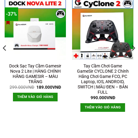
-37%
Dock Sạc Tay Cầm Gamesir
Tay Cầm Chơi Game
Nova 2 Lite | HÀNG CHÍNH
GameSir CYCLONE 2 Chính
HÃNG GAMESIR – MÀU
Hãng Chơi Game FCO, PC
TRẮNG
Laptop, IOS, ANDROID,
SWITCH | MÀU ĐEN – BẢN
Giá
Giá
299.000
VNĐ
189.000
VNĐ
gốc
hiện
FULL
là:
tại
THÊM VÀO GIỎ HÀNG
990.000
VNĐ
299.000VNĐ.
là:
189.000VNĐ.
THÊM VÀO GIỎ HÀNG