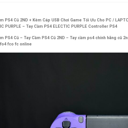
m PS4 Cũ 2ND + Kèm Cáp USB Chơi Game Tối Ưu Cho PC / LAPTO
IC PURPLE – Tay Cầm PS4 ELECTIC PURPLE Controller PS4
m PS4 Cũ – Tay Cầm PS4 Cũ 2ND – Tay cầm ps4 chính hãng cũ 2nd t
fo4 fco fc online