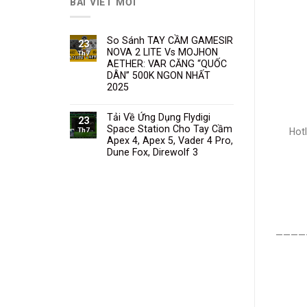
BÀI VIẾT MỚI
So Sánh TAY CẦM GAMESIR
23
NOVA 2 LITE Vs MOJHON
Th7
AETHER: VAR CĂNG “QUỐC
DÂN” 500K NGON NHẤT
2025
Tải Về Ứng Dụng Flydigi
23
Space Station Cho Tay Cầm
Th7
Hotli
Apex 4, Apex 5, Vader 4 Pro,
Dune Fox, Direwolf 3
————