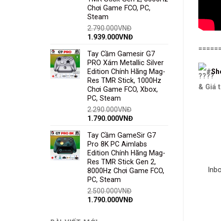
Chơi Game FCO, PC,
Steam
2.790.000
VNĐ
1.939.000
VNĐ
=====
Tay Cầm Gamesir G7
PRO Xám Metallic Silver
Edition Chính Hãng Mag-
#
Sh
Res TMR Stick, 1000Hz
& Giá 
Chơi Game FCO, Xbox,
PC, Steam
2.290.000
VNĐ
1.790.000
VNĐ
Tay Cầm GameSir G7
Pro 8K PC Aimlabs
Edition Chính Hãng Mag-
Res TMR Stick Gen 2,
Inbox
8000Hz Chơi Game FCO,
PC, Steam
2.500.000
VNĐ
1.790.000
VNĐ