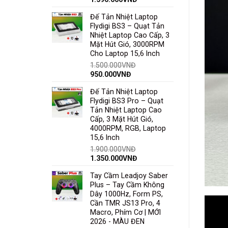
Đế Tản Nhiệt Laptop
Flydigi BS3 – Quạt Tản
Nhiệt Laptop Cao Cấp, 3
Mặt Hút Gió, 3000RPM
Cho Laptop 15,6 Inch
1.500.000
VNĐ
950.000
VNĐ
Đế Tản Nhiệt Laptop
Flydigi BS3 Pro – Quạt
Tản Nhiệt Laptop Cao
Cấp, 3 Mặt Hút Gió,
4000RPM, RGB, Laptop
15,6 Inch
1.900.000
VNĐ
1.350.000
VNĐ
Tay Cầm Leadjoy Saber
Plus – Tay Cầm Không
Dây 1000Hz, Form PS,
Cần TMR JS13 Pro, 4
Macro, Phím Cơ | MỚI
2026 - MÀU ĐEN