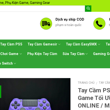
e, Phụ Kiện Game, Gaming Gear
Dịch vụ ship COD
phạm vi toàn quốc
Tay Cầm PS5
Tay Cầm Gamesir
Tay Cầm EasySMX
Ta
 Chơi Game
Phụ Kiện Tay Cầm
Sửa Tay Cầm
Gaming G
 Switch
TRANG CHỦ
TAY CẦ
/
Tay Cầm PS
%
Game Tối Ư
ONLINE / M