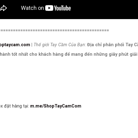
=============================================
optaycam.com
|
Thế giới Tay Cầm Của Bạn
:
Địa chỉ phân phối Tay 
thành tốt nhất cho khách hàng để mang đến những giây phút giải tr
 đặt hàng tại:
m.me/ShopTayCamCom