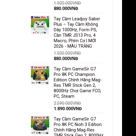
1.500.000
VNĐ
880.000
VNĐ
Tay Cầm Leadjoy Saber
Plus – Tay Cầm Không
Dây 1000Hz, Form PS,
Cần TMR JS13 Pro, 4
Macro, Phím Cơ | MỚI
2026 - MÀU TRẮNG
1.500.000
VNĐ
880.000
VNĐ
Tay Cầm GameSir G7
Pro 8K PC Champion
Edition Chính Hãng Mag-
Res TMR Stick Gen 2,
8000Hz Chơi Game FCO,
PC, Steam
2.590.000
VNĐ
1.890.000
VNĐ
Tay Cầm GameSir G7
Pro 8K PC Nioh 3 Edition
Chính Hãng Mag-Res
TMR Stick Gen 2, 8000Hz