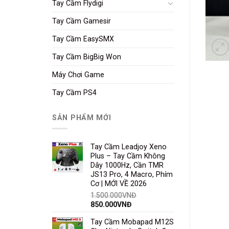
Tay Cầm Flydigi
Tay Cầm Gamesir
Tay Cầm EasySMX
Tay Cầm BigBig Won
Máy Chơi Game
Tay Cầm PS4
SẢN PHẨM MỚI
Tay Cầm Leadjoy Xeno
Plus – Tay Cầm Không
Dây 1000Hz, Cần TMR
JS13 Pro, 4 Macro, Phím
Cơ | MỚI VỀ 2026
1.500.000
VNĐ
850.000
VNĐ
Tay Cầm Mobapad M12S