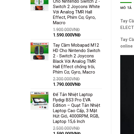
Cho Nintendo Switch 2 -
Switch 2 Joycons White
MÔ TẢ
Với Analog TMR Hall
Effect, Phím Cơ, Gyro,
Tay Cầ
Macro
ELECT
1.900.000
VNĐ
1.590.000
VNĐ
Tay Cầ
Tay Cầm Mobapad M12
online 
HD Cho Nintendo Switch
2 - Switch 2 Joycons
Black Với Analog TMR
Hall Effect chống trôi,
Phím Cơ, Gyro, Macro
2.300.000
VNĐ
1.790.000
VNĐ
Đế Tản Nhiệt Laptop
Flydigi BS3 Pro EVA
Edition – Quạt Tản Nhiệt
Laptop Cao Cấp, 3 Mặt
Hút Gió, 4000RPM, RGB,
Laptop 15,6 Inch
2.500.000
VNĐ
1.590.000
VNĐ