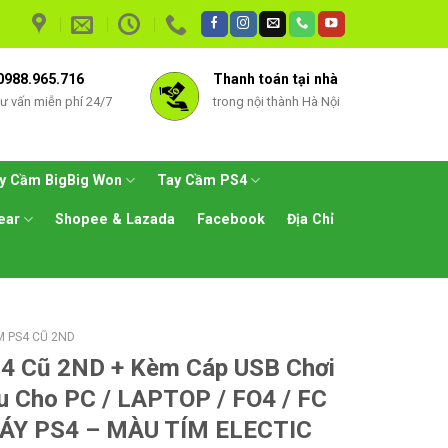
0988.965.716
Thanh toán tại nhà
tư vấn miễn phí 24/7
trong nội thành Hà Nội
y Cầm BigBig Won
Tay Cầm PS4
ear
Shopee & Lazada
Facebook
Địa Chỉ
M PS4 CŨ 2ND
4 Cũ 2ND + Kèm Cáp USB Chơi
u Cho PC / LAPTOP / FO4 / FC
ÁY PS4 – MÀU TÍM ELECTIC