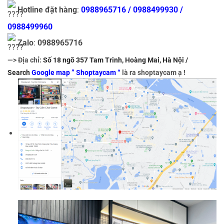
Hotline đặt hàng
:
0988965716 / 0988499930 /
0988499960
Zalo
:
0988965716
—> Địa chỉ:
Số 18 ngõ 357 Tam Trinh, Hoàng Mai, Hà Nội /
Search
Google map ” Shoptaycam “
là ra shoptaycam ạ !