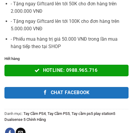
1.699.000VNĐ.
là:
- Tặng ngay Giftcard lên tới 50K cho đơn hàng trên
1.399.000V
2.000.000 VNĐ
- Tặng ngay Giftcard lên tới 100K cho đơn hàng trên
5.000.000 VNĐ
- Phiếu mua hàng trị giá 50.000 VNĐ trong lần mua
hàng tiếp theo tại SHOP
Hết hàng
HOTLINE: 0988.965.716
CHAT FACEBOOK
Danh mục:
Tay Cầm PS4
,
Tay Cầm PS5
,
Tay cầm ps5 play station5
Dualsense 5 Chính Hãng