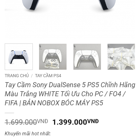
TRANG CHỦ
/
TAY CẦM PS4
Tay Cầm Sony DualSense 5 PS5 Chĩnh Hãng
Màu Trắng WHITE Tối Ưu Cho PC / FO4 /
FIFA | BẢN NOBOX BÓC MÁY PS5
Giá
Giá
1.699.000
VNĐ
1.399.000
VNĐ
gốc
hiện
Khuyến mãi hot nhất:
là:
tại