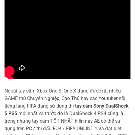
Ngoài tay cầm Xbox One S, One X đang được rất nhiều
GAME thủ Chuyên Nghiệp, Cao Thủ hay các Youtuber nổi
tiếng làng FIFA đang sử dụng thì
tay cầm Sony DualShock
5 PS5
mới nhất và trước đó là DualShock 4 PS4 cũng là 1
trong những tay cầm TỐT NHẤT hiện nay AE có thể sử
dụng trên PC / thi đấu FO4 / FIFA ONLINE 4 Và đặt biệt