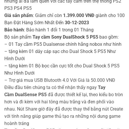
những ai đã làm quen với các tay cầm trên thệ thống PS2
PS3 PS4 PS5
Giá sản phẩm
: Giảm chỉ còn
1.399.000 VNĐ
giành cho 100
Bạn Đặt Hàng Sớm Nhất Đến
30-12-2023
Bảo hành
: Bảo hành 1 đổi 1 trong 01 Tháng
Bộ sản phẩm
Tay cầm Sony DualShock 5 PS5
bao gồm:
– 01 Tay cầm PS5 Dualsense chính hãng nobox như hình
– tặng kèm 01 dây cáp sạc cho Dual Shock 5 PS5 Như
Hình Dưới
– tặng kèm 01 Bộ bọc cần cực tốt cho Dual Shock 5 PS5
Như Hình Dưới
– Trợ giá mua USB Blutooth 4.0 Với Giá là 50.000 VNĐ
Điều đầu tiên chúng ta có thể nhận thấy ngay
Tay
Cầm DualSense PS5
đã được thiết kế lại, theo kiểu bo tròn
hơn và đi kèm với hai tông màu trắng và đen phối vào
nhau. Nút Share giờ đây đã được thay thế bằng nút Create
với tính năng giúp game thủ tạo ra những nội dung game
hoành tráng