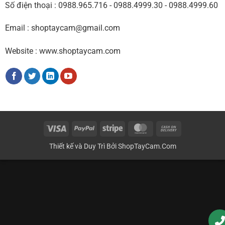
Số điện thoại : 0988.965.716 - 0988.4999.30 - 0988.4999.60
Email : shoptaycam@gmail.com
Website : www.shoptaycam.com
Visa
PayPal
Stripe
MasterCard
Cash
On
Thiết kế và Duy Trì Bởi
ShopTayCam.Com
Delivery