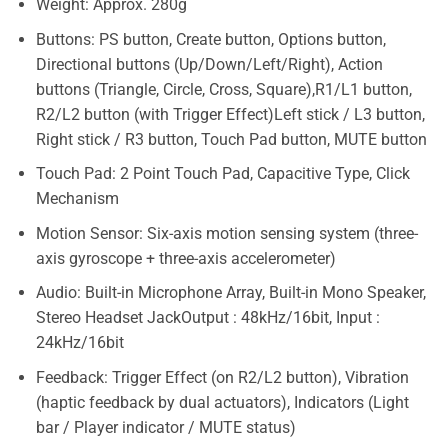
Weight: Approx. 280g
Buttons: PS button, Create button, Options button,
Directional buttons (Up/Down/Left/Right), Action
buttons (Triangle, Circle, Cross, Square),R1/L1 button,
R2/L2 button (with Trigger Effect)Left stick / L3 button,
Right stick / R3 button, Touch Pad button, MUTE button
Touch Pad: 2 Point Touch Pad, Capacitive Type, Click
Mechanism
Motion Sensor: Six-axis motion sensing system (three-
axis gyroscope + three-axis accelerometer)
Audio: Built-in Microphone Array, Built-in Mono Speaker,
Stereo Headset JackOutput : 48kHz/16bit, Input :
24kHz/16bit
Feedback: Trigger Effect (on R2/L2 button), Vibration
(haptic feedback by dual actuators), Indicators (Light
bar / Player indicator / MUTE status)