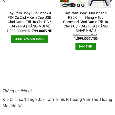
Tay Cầm Sony DualShock 4
Tay Cầm Sony DualSense 5
PS4 Cũ 2nd + Kèm Cáp USB
PS5 Chĩnh Hãng + Top
Chơi Game Tối Ưu Cho PC /
Gamepad Chơi Game Tối Ưu
FO4 / FIFA | HÀNG MỚI VỀ
Cho PC / FO4 / FIFA | HÀNG
NHẬP KHẨU
Giá
Giá
1.090.000
VNĐ
799.000
VNĐ
gốc
hiện
á
1.899.000
VNĐ
là:
tại
ện
Giá
Giá
1.599.000
VNĐ
THÊM VÀO GIỎ HÀNG
1.090.000VNĐ.
là:
i
gốc
hiện
799.000VNĐ.
.
là:
tại
ĐỌC TIẾP
0.000VNĐ.
1.899.000VNĐ.
là:
1.599.000
Thông tin liên hệ
Địa Chỉ : số 18 ngõ 357 Tam Trinh, P. Hoàng Văn Thụ, Hoàng
Mai, Hà Nội