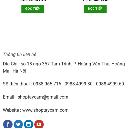
gốc
hiện
gốc
hiện
là:
tại
là:
tại
ĐỌC TIẾP
ĐỌC TIẾP
0VNĐ.
1.890.000VNĐ.
là:
1.890.000VNĐ.
là:
1.399.000VNĐ.
1.190.000
Thông tin liên hệ
Địa Chỉ : số 18 ngõ 357 Tam Trinh, P. Hoàng Văn Thụ, Hoàng
Mai, Hà Nội
Số điện thoại : 0988.965.716 - 0988.4999.30 - 0988.4999.60
Email : shoptaycam@gmail.com
Website : www.shoptaycam.com