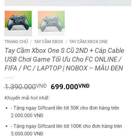
TRANG CHỦ
/
TAY CẦM XBOX
/
TAY CẦM XBOX ONE
Tay Cầm Xbox One S Cũ 2ND + Cáp Cable
USB Chơi Game Tối Ưu Cho FC ONLINE /
FIFA / PC / LAPTOP | NOBOX – MÀU ĐEN
Giá
Giá
1.390.000
VNĐ
699.000
VNĐ
gốc
hiện
Khuyến mãi hot nhất:
là:
tại
1.390.000VNĐ.
là:
- Tặng ngay Giftcard lên tới 50K cho đơn hàng trên
699.000VNĐ.
2.000.000 VNĐ
- Tặng ngay Giftcard lên tới 100K cho đơn hàng trên
5.000.000 VNĐ