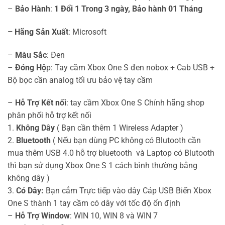
–
Bảo Hành
:
1 Đổi 1 Trong 3 ngày, Bảo hành 01 Tháng
– Hãng Sản Xuất
: Microsoft
–
Màu Sắc
: Đen
–
Đóng Hộ
p: Tay cầm Xbox One S đen nobox + Cab USB +
Bộ bọc cần analog tối ưu bảo vệ tay cầm
–
Hỗ Trợ Kết nối
: tay cầm Xbox One S Chính hãng shop
phân phối hỗ trợ kết nối
1.
Không Dây
( Bạn cần thêm 1 Wireless Adapter )
2.
Bluetooth
( Nếu bạn dùng PC không có Blutooth cần
mua thêm USB 4.0 hỗ trợ bluetooth và Laptop có Blutooth
thì bạn sử dụng Xbox One S 1 cách bình thường bằng
không dây )
3.
Có Dây:
Bạn cắm Trực tiếp vào dây Cáp USB Biến Xbox
One S thành 1 tay cầm có dây với tốc độ ổn định
–
Hỗ Trợ Window
: WIN 10, WIN 8 và WIN 7