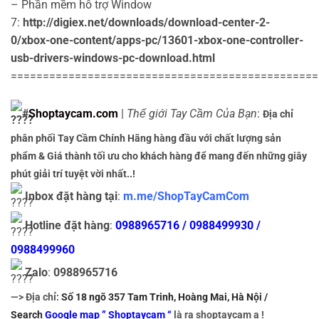
– Phần mềm hỗ trợ Window
7:
http://digiex.net/downloads/download-center-2-
0/xbox-one-content/apps-pc/13601-xbox-one-controller-
usb-drivers-windows-pc-download.html
================================================
#
Shoptaycam.com
|
Thế giới Tay Cầm Của Bạn
:
Địa chỉ
phân phối Tay Cầm Chính Hãng hàng đầu với chất lượng sản
phẩm & Giá thành tối ưu cho khách hàng để mang đến những giây
phút giải trí tuyệt vời nhất..!
Inbox đặt hàng tại
:
m.me/ShopTayCamCom
Hotline đặt hàng
:
0988965716 / 0988499930 /
0988499960
Zalo
:
0988965716
—> Địa chỉ:
Số 18 ngõ 357 Tam Trinh, Hoàng Mai, Hà Nội /
Search
Google map ” Shoptaycam “
là ra shoptaycam ạ !