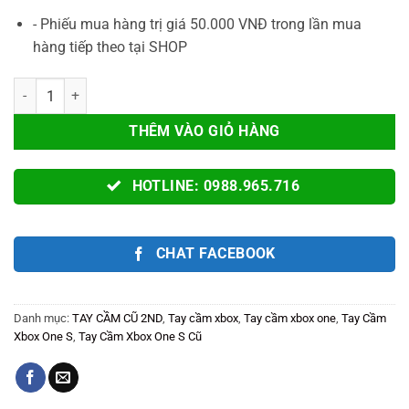
- Phiếu mua hàng trị giá 50.000 VNĐ trong lần mua
hàng tiếp theo tại SHOP
Tay Cầm Xbox One S Cũ 2ND + Cáp Cable USB Chơi Game Tối Ưu Cho
THÊM VÀO GIỎ HÀNG
HOTLINE: 0988.965.716
CHAT FACEBOOK
Danh mục:
TAY CẦM CŨ 2ND
,
Tay cầm xbox
,
Tay cầm xbox one
,
Tay Cầm
Xbox One S
,
Tay Cầm Xbox One S Cũ