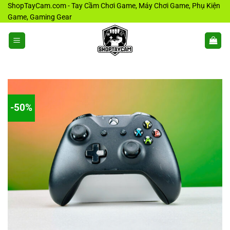
Bỏ
ShopTayCam.com - Tay Cầm Chơi Game, Máy Chơi Game, Phụ Kiện
Game, Gaming Gear
qua
nội
dung
-50%