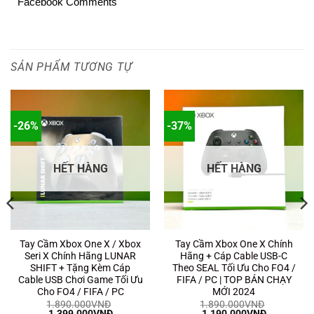
Facebook Comments
SẢN PHẨM TƯƠNG TỰ
-26%
-37%
HẾT HÀNG
HẾT HÀNG
Tay Cầm Xbox One X / Xbox
Tay Cầm Xbox One X Chính
Seri X Chính Hãng LUNAR
Hãng + Cáp Cable USB-C
SHIFT + Tặng Kèm Cáp
Theo SEAL Tối Ưu Cho FO4 /
Cable USB Chơi Game Tối Ưu
FIFA / PC | TOP BÁN CHẠY
Cho FO4 / FIFA / PC
MỚI 2024
1.890.000
VNĐ
1.890.000
VNĐ
Giá
Giá
Giá
Giá
1.399.000
VNĐ
1.190.000
VNĐ