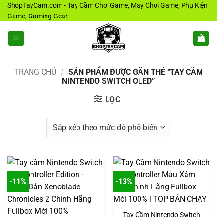
Bỏ
ShopTayCam.com - Tay Cầm Chơi Game, Máy Chơi Game, Phụ Kiện
Game, Gaming Gear
qua
nội
dung
TRANG CHỦ
/
SẢN PHẨM ĐƯỢC GẮN THẺ “TAY CẦM
NINTENDO SWITCH OLED”
LỌC
-11%
-13%
Tay Cầm Nintendo Switch