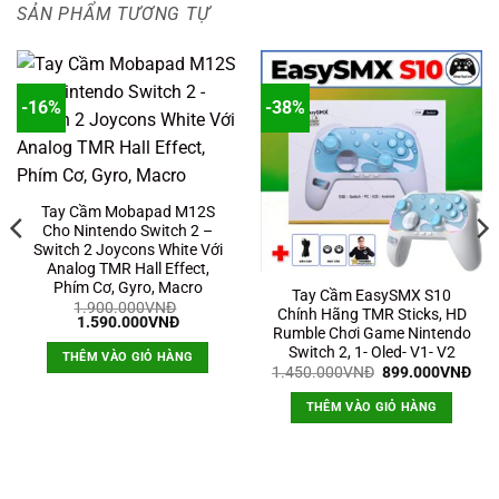
SẢN PHẨM TƯƠNG TỰ
-16%
-38%
Tay Cầm Mobapad M12S
Cho Nintendo Switch 2 –
Switch 2 Joycons White Với
Analog TMR Hall Effect,
Phím Cơ, Gyro, Macro
Tay Cầm EasySMX S10
1.900.000
VNĐ
Chính Hãng TMR Sticks, HD
Giá
Giá
1.590.000
VNĐ
Rumble Chơi Game Nintendo
gốc
hiện
là:
tại
Switch 2, 1- Oled- V1- V2
THÊM VÀO GIỎ HÀNG
1.900.000VNĐ.
là:
Giá
Giá
1.450.000
VNĐ
899.000
VNĐ
1.590.000VNĐ.
gốc
hiệ
á
là:
tại
ện
THÊM VÀO GIỎ HÀNG
1.450.000VNĐ.
là:
i
899
.
9.000VNĐ.