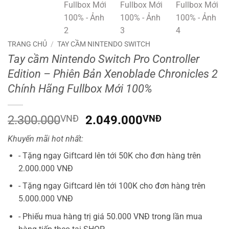
TRANG CHỦ
/
TAY CẦM NINTENDO SWITCH
Tay cầm Nintendo Switch Pro Controller
Edition – Phiên Bản Xenoblade Chronicles 2
Chính Hãng Fullbox Mới 100%
Giá
Giá
2.300.000
VNĐ
2.049.000
VNĐ
gốc
hiện
Khuyến mãi hot nhất:
là:
tại
2.300.000VNĐ.
là:
- Tặng ngay Giftcard lên tới 50K cho đơn hàng trên
2.049.000V
2.000.000 VNĐ
- Tặng ngay Giftcard lên tới 100K cho đơn hàng trên
5.000.000 VNĐ
- Phiếu mua hàng trị giá 50.000 VNĐ trong lần mua