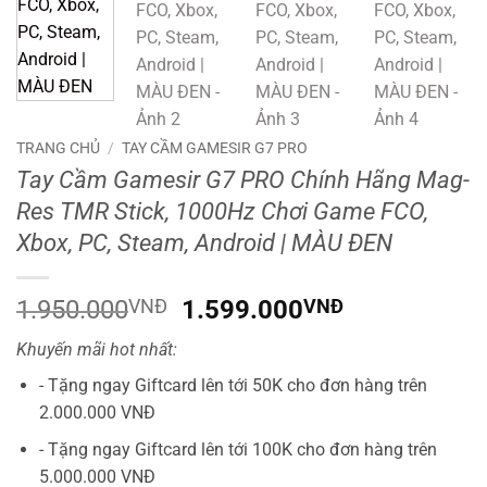
TRANG CHỦ
/
TAY CẦM GAMESIR G7 PRO
Tay Cầm Gamesir G7 PRO Chính Hãng Mag-
Res TMR Stick, 1000Hz Chơi Game FCO,
Xbox, PC, Steam, Android | MÀU ĐEN
Giá
Giá
1.950.000
VNĐ
1.599.000
VNĐ
gốc
hiện
Khuyến mãi hot nhất:
là:
tại
1.950.000VNĐ.
là:
- Tặng ngay Giftcard lên tới 50K cho đơn hàng trên
1.599.000V
2.000.000 VNĐ
- Tặng ngay Giftcard lên tới 100K cho đơn hàng trên
5.000.000 VNĐ