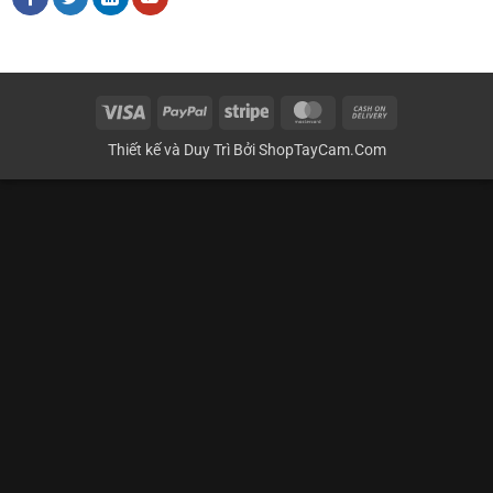
Visa
PayPal
Stripe
MasterCard
Cash
On
Thiết kế và Duy Trì Bởi
ShopTayCam.Com
Delivery