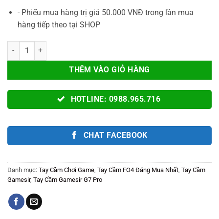
- Phiếu mua hàng trị giá 50.000 VNĐ trong lần mua
hàng tiếp theo tại SHOP
Tay Cầm Gamesir G7 PRO Chính Hãng Mag-Res TMR Stick, 1000Hz Ch
THÊM VÀO GIỎ HÀNG
HOTLINE: 0988.965.716
CHAT FACEBOOK
Danh mục:
Tay Cầm Chơi Game
,
Tay Cầm FO4 Đáng Mua Nhất
,
Tay Cầm
Gamesir
,
Tay Cầm Gamesir G7 Pro