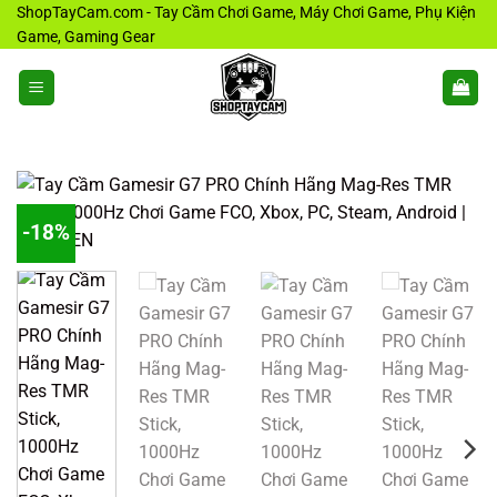
Bỏ
ShopTayCam.com - Tay Cầm Chơi Game, Máy Chơi Game, Phụ Kiện
Game, Gaming Gear
qua
nội
dung
-18%