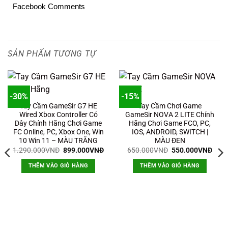
Facebook Comments
SẢN PHẨM TƯƠNG TỰ
-30%
-15%
Tay Cầm GameSir G7 HE
Tay Cầm Chơi Game
Wired Xbox Controller Có
GameSir NOVA 2 LITE Chính
Dây Chính Hãng Chơi Game
Hãng Chơi Game FCO, PC,
FC Online, PC, Xbox One, Win
IOS, ANDROID, SWITCH |
10 Win 11 – MÀU TRẮNG
MÀU ĐEN
Giá
Giá
Giá
Giá
1.290.000
VNĐ
899.000
VNĐ
650.000
VNĐ
550.000
VNĐ
gốc
hiện
gốc
hiện
là:
tại
là:
tại
THÊM VÀO GIỎ HÀNG
THÊM VÀO GIỎ HÀNG
1.290.000VNĐ.
là:
650.000VNĐ.
là:
899.000VNĐ.
550.