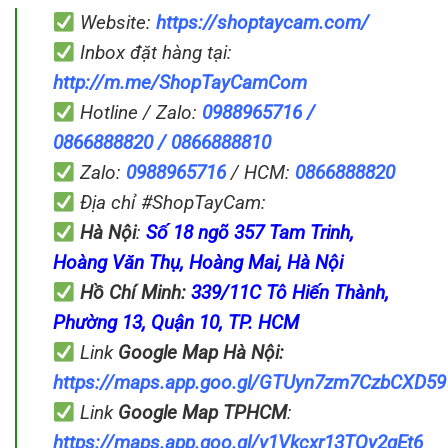
Website:
https://shoptaycam.com/
Inbox đặt hàng tại:
http://m.me/ShopTayCamCom
Hotline / Zalo:
0988965716 /
0866888820 / 0866888810
Zalo:
0988965716
/ HCM:
0866888820
Địa chỉ #ShopTayCam:
Hà Nội
:
Số 18 ngõ 357 Tam Trinh,
Hoàng Văn Thụ, Hoàng Mai, Hà Nội
Hồ Chí Minh:
339/11C Tô Hiến Thành,
Phường 13, Quận 10, TP. HCM
Link
Google Map
Hà Nội:
https://maps.app.goo.gl/GTUyn7zm7CzbCXD59
Link
Google Map
TPHCM
:
https://maps.app.goo.gl/y1Vkcxr13TQy2qEt6