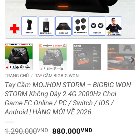
TRANG CHỦ
/
TAY CẦM BIGBIG WON
Tay Cầm MOJHON STORM – BIGBIG WON
STORM Không Dây 2.4G 2000Hz Chơi
Game FC Online / PC / Switch / IOS /
Android | HÀNG MỚI VỀ 2026
Giá
Giá
1.290.000
VNĐ
880.000
VNĐ
gốc
hiện