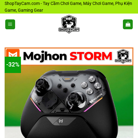
Bỏ
ShopTayCam.com - Tay Cầm Chơi Game, Máy Chơi Game, Phụ Kiện
Game, Gaming Gear
qua
nội
dung
-32%