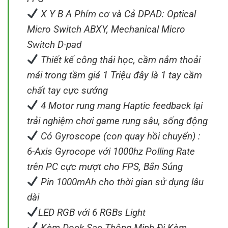
X Y B A Phím cơ và Cả DPAD: Optical
Micro Switch ABXY, Mechanical Micro
Switch D-pad
Thiết kế công thái học, cầm nắm thoải
mái trong tầm giá 1 Triệu đây là 1 tay cầm
chất tay cực sướng
4 Motor rung mang Haptic feedback lại
trải nghiệm chơi game rung sâu, sống động
Có Gyroscope (con quay hồi chuyển) :
6-Axis Gyrocope với 1000hz Polling Rate
trên PC cực mượt cho FPS, Bắn Súng
Pin 1000mAh cho thời gian sử dụng lâu
dài
LED RGB với 6 RGBs Light
Kèm Dock Sạc Thông Minh Đi Kèm