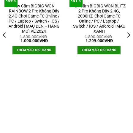
-39%
-31%
Tay Cầm BIGBIG WON
Tay Cầm BIGBIG WON BLITZ
RAINBOW 2 Pro Không Dây
2 Pro Không Dây 2.4G,
2.4G Chơi Game FC Online /
2000HZ, Chơi Game FC
PC / Laptop / Switch / IOS /
Online / PC / Laptop /
Android | MÀU ĐEN – HÀNG
Switch / IOS / Android | MÀU
MỚI VỀ 2024
XANH
1.800.000
VNĐ
1.890.000
VNĐ
Giá
Giá
Giá
Giá
1.090.000
VNĐ
1.299.000
VNĐ
gốc
hiện
gốc
hiện
là:
tại
là:
tại
THÊM VÀO GIỎ HÀNG
THÊM VÀO GIỎ HÀNG
1.800.000VNĐ.
là:
1.890.000VNĐ.
là:
1.090.000VNĐ.
1.299.000
á
ện
i
.
0.000VNĐ.