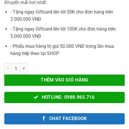
Khuyến mãi hot nhất:
là:
tại
1.290.000VNĐ.
là:
- Tặng ngay Giftcard lên tới 50K cho đơn hàng trên
880.000VNĐ.
2.000.000 VNĐ
- Tặng ngay Giftcard lên tới 100K cho đơn hàng trên
5.000.000 VNĐ
- Phiếu mua hàng trị giá 50.000 VNĐ trong lần mua
hàng tiếp theo tại SHOP
Tay Cầm MOJHON STORM - BIGBIG WON STORM Không Dây 2.4G 2000Hz
THÊM VÀO GIỎ HÀNG
HOTLINE: 0988.965.716
CHAT FACEBOOK