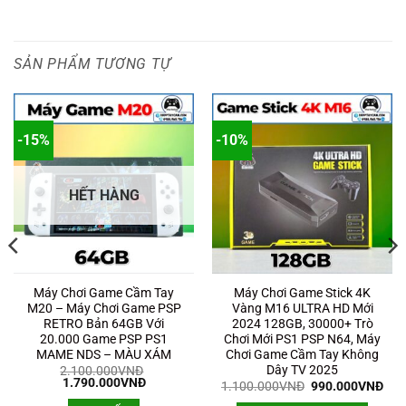
SẢN PHẨM TƯƠNG TỰ
-15%
-10%
HẾT HÀNG
Máy Chơi Game Cầm Tay
Máy Chơi Game Stick 4K
M20 – Máy Chơi Game PSP
Vàng M16 ULTRA HD Mới
RETRO Bản 64GB Với
2024 128GB, 30000+ Trò
20.000 Game PSP PS1
Chơi Mới PS1 PSP N64, Máy
MAME NDS – MÀU XÁM
Chơi Game Cầm Tay Không
Dây TV 2025
2.100.000
VNĐ
Giá
Giá
1.790.000
VNĐ
Giá
Giá
1.100.000
VNĐ
990.000
VNĐ
gốc
hiện
gốc
hiệ
là:
tại