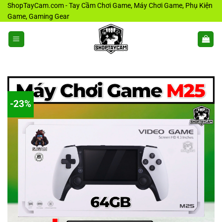
Bỏ
ShopTayCam.com - Tay Cầm Chơi Game, Máy Chơi Game, Phụ Kiện
Game, Gaming Gear
qua
nội
dung
-23%