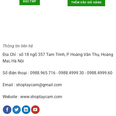
là:
tại
ĐỌC TIẾP
THÊM VÀO GIỎ HÀNG
2.100.000VNĐ.
là:
1.100.000VNĐ.
là:
1.790.000VNĐ.
990
0VNĐ.
Thông tin liên hệ
Địa Chỉ : số 18 ngõ 357 Tam Trinh, P. Hoàng Văn Thụ, Hoàng
Mai, Hà Nội
Số điện thoại : 0988.965.716 - 0988.4999.30 - 0988.4999.60
Email : shoptaycam@gmail.com
Website : www.shoptaycam.com