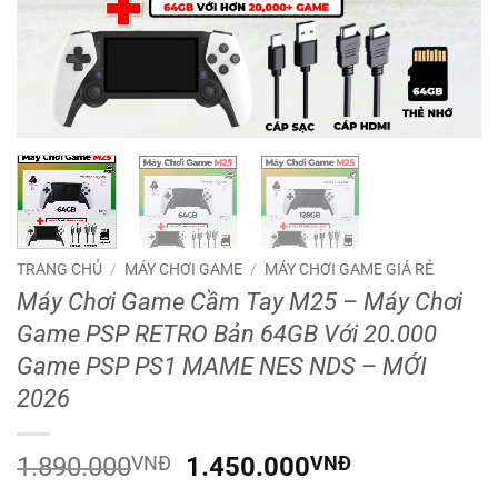
TRANG CHỦ
/
MÁY CHƠI GAME
/
MÁY CHƠI GAME GIÁ RẺ
Máy Chơi Game Cầm Tay M25 – Máy Chơi
Game PSP RETRO Bản 64GB Với 20.000
Game PSP PS1 MAME NES NDS – MỚI
2026
Giá
Giá
1.890.000
VNĐ
1.450.000
VNĐ
gốc
hiện