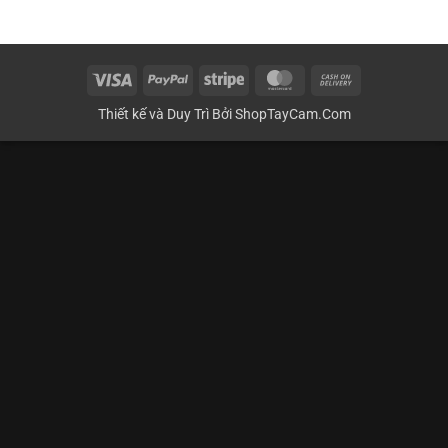
Visa
PayPal
Stripe
MasterCard
Cash
On
Thiết kế và Duy Trì Bởi
ShopTayCam.Com
Delivery