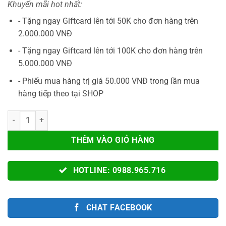
Khuyến mãi hot nhất:
là:
tại
1.890.000VNĐ.
là:
- Tặng ngay Giftcard lên tới 50K cho đơn hàng trên
1.450.000V
2.000.000 VNĐ
- Tặng ngay Giftcard lên tới 100K cho đơn hàng trên
5.000.000 VNĐ
- Phiếu mua hàng trị giá 50.000 VNĐ trong lần mua
hàng tiếp theo tại SHOP
Máy Chơi Game Cầm Tay M25 – Máy Chơi Game PSP RETRO Bản 64G
THÊM VÀO GIỎ HÀNG
HOTLINE: 0988.965.716
CHAT FACEBOOK